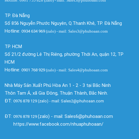
Hotline: 0901 755 828 (zalo) - mail: Sales5@phuhoaan.com
TP. Đà Nẵng
Số 856 Nguyễn Phước Nguyên, Q.Thanh Khê, TP. Đà Nẵng
Hotline:
0934 634 969
(zalo)
- mail: Sales3@phuhoaan.com
TP. HCM
Số 21/2 đường Lê Thị Riêng, phường Thới An, quận 12, TP
HCM
Hotline:
0901 768 929
(zalo)
- mail: Sales4@phuhoaan.com
Nhà Máy Sản Xuất Phú Hòa An 1 - 2 - 3 tại Bắc Ninh
Thôn Tam Á, xã Gia Đông, Thuận Thành, Bắc Ninh.
ĐT:
0976 878 129 (zalo) - mail: Sales2@phuhoaan.com
ĐT:
(zalo) - mail: Sales6@phuhoaan.com
0976 878 129
https://www.facebook.com/nhuaphuhoaan/