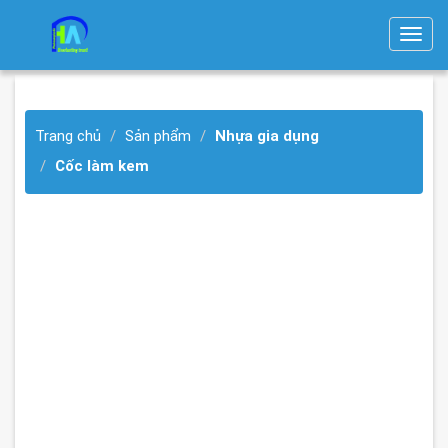
T
o
g
g
Trang chủ
Sản phẩm
Nhựa gia dụng
l
e
Cốc làm kem
n
a
v
i
g
a
t
i
o
n