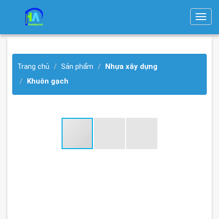
T
o
g
g
Trang chủ
Sản phẩm
Nhựa xây dựng
l
e
Khuôn gạch
n
a
v
i
g
a
t
i
o
n