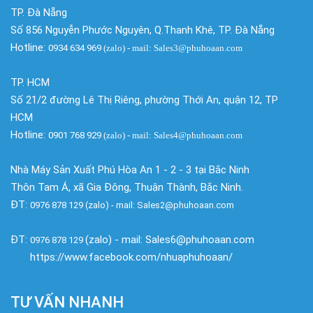
TP. Đà Nẵng
Số 856 Nguyễn Phước Nguyên, Q.Thanh Khê, TP. Đà Nẵng
Hotline:
0934 634 969
(zalo)
- mail: Sales3@phuhoaan.com
TP. HCM
Số 21/2 đường Lê Thị Riêng, phường Thới An, quận 12, TP
HCM
Hotline:
0901 768 929
(zalo)
- mail: Sales4@phuhoaan.com
Nhà Máy Sản Xuất Phú Hòa An 1 - 2 - 3 tại Bắc Ninh
Thôn Tam Á, xã Gia Đông, Thuận Thành, Bắc Ninh.
ĐT:
0976 878 129 (zalo) - mail: Sales2@phuhoaan.com
ĐT:
(zalo) - mail: Sales6@phuhoaan.com
0976 878 129
https://www.facebook.com/nhuaphuhoaan/
TƯ VẤN NHANH