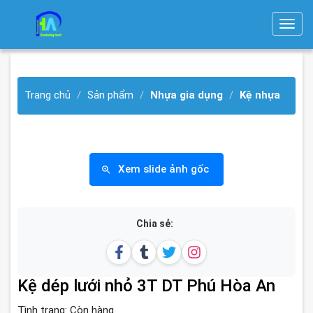
T
o
g
g
Trang chủ
Sản phẩm
Nhựa gia dụng
Kệ nhựa
l
e
n
a
v
Xem slide ảnh gốc
i
g
a
Chia sẻ:
t
i
o
Kệ dép lưới nhỏ 3T DT Phú Hòa An
n
Tình trạng:
Còn hàng