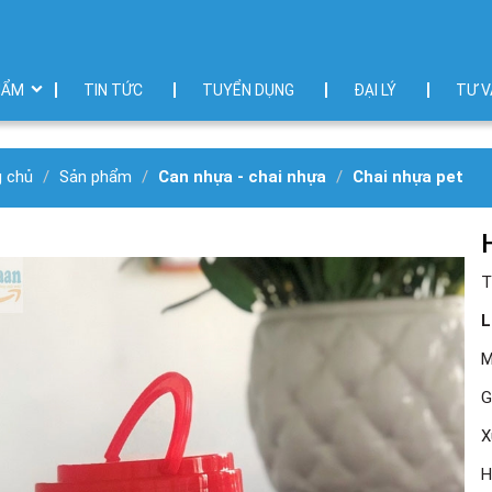
HẨM
TIN TỨC
TUYỂN DỤNG
ĐẠI LÝ
TƯ V
g chủ
Sản phẩm
Can nhựa - chai nhựa
Chai nhựa pet
T
L
M
G
X
H