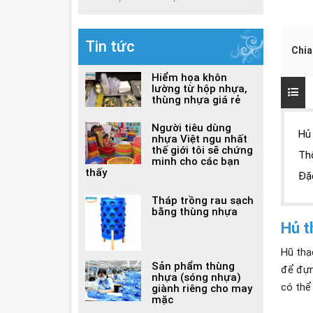
Tin tức
Chia
Hiểm họa khôn
lường từ hộp nhựa,
thùng nhựa giá rẻ
Người tiêu dùng
Hủ 
nhựa Việt ngu nhất
thế giới tôi sẽ chứng
Th
minh cho các bạn
thấy
Đặ
Tháp trồng rau sạch
bằng thùng nhựa
Hủ t
Hũ thạ
Sản phẩm thùng
để đựn
nhựa (sóng nhựa)
có thể
giành riêng cho may
mặc