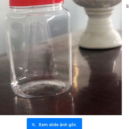
S
Xem slide ảnh gốc