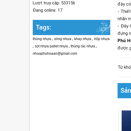
Lượt truy cập: 533156
đậy có
Đang online: 17
- Thiế
nhãn m
- Đây 
Tags:
đựng nh
,
,
,
thùng nhựa
sóng nhựa
khay nhựa
hộp nhựa
Phú H
,
,
,
sọt nhựa pallet nhựa
thùng rác nhựa
được g
nhuaphuhoaan@gmail.com
Từ khó
Sản