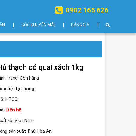
0902 165 626
ẤN
GÓC KHUYẾN MÃI
BẢNG GIÁ
Hủ thạch có quai xách 1kg
ình trạng:
Còn hàng
iên hệ đặt hàng:
S: HTCQ1
iá:
Liên hệ
uất xứ: Việt Nam
ãng sản xuất: Phú Hòa An