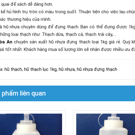
 quai để xách dễ dàng hơn.
t kế hủ hình trụ tròn có màu trong suốt. Thuận tiện cho việc lau ch
ác thương hiệu của mình.
là hũ nhựa chuyên dùng để đựng thạch. Bạn có thể đựng được 1kg
ững loại thạch như: Thạch dừa, thạch cá, thạch trái cây,...
òa An
chuyên sản xuất hũ nhựa đựng thạch loại 1kg giá rẻ. Quý k
iá tốt nhất. Khách hàng mua số lượng lớn sẽ nhận được nhiều ưu đ
a:
hũ thạch
,
hũ thạch lục 1kg
,
hũ nhựa
,
hũ nhựa đựng thạch
 phẩm liên quan