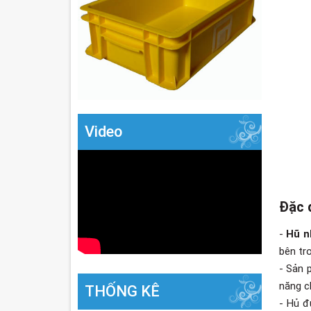
Video
Đặc 
-
Hũ n
bên tr
- Sản 
năng c
THỐNG KÊ
- Hủ đ