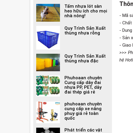
Thôn
Tấm nhựa lót sàn
heo hữu ích cho mọi
- Mã 
nhà nông!
- Chất 
Quy Trình Sản Xuất
- Dung 
thùng nhựa rỗng
- Sản 
- Giao
>>> Ph
Quy Trình Sản Xuất
hệ Hotl
thùng nhựa đặc
Phuhoaan chuyên
Cung cấp dây đai
nhựa PP, PET, dây
đai thép giá rẻ
phuhoaan chuyên
cung cấp xe nâng
phuy giá rẻ toàn
quốc
Phát triển các vật