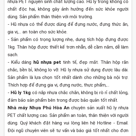
nhựa PET nguyên sinh chất lượng cao. Hũ ly trong không có
chất độc hại, không gây ảnh hưởng đến sức khỏe người
dùng. Sản phẩm thân thiện với môi trường.
- Hũ nhựa có thể được dùng để đựng nước, đựng thức ăn,
gia vị,... an toàn cho sức khỏe.
- Sản phẩm có trọng lượng nhẹ, dung tích hộp đựng được
1kg. Thân hộp được thiết kế trơn nhẵn, dễ cầm nắm, dễ làm
sạch.
- Kiểu dáng
hũ nhựa pet
tinh tế, đẹp mắt. Thân hộp rắn
chắc, bền bỉ, không lo vỡ. Hũ ly nhựa sử dụng được lâu dài.
Sản phẩm là lựa chọn tốt nhất dành cho những bà nội trợ.
Thích hợp để đựng gia vị, đựng nước, thực phẩm,...
-
Hũ ly 1kg
có nắp nhựa chắc chắn, không bị rò rỉ chất lỏng,
đảm bảo sản phẩm bên trong được bảo quản tốt nhất.
Nhà máy Nhựa Phú Hòa An
chuyên sản xuất hũ ly nhựa
PET chất lượng cao. Sản phẩm an toàn, thân thiện với người
dùng. Quý khách đặt hàng vui lòng liên hệ Hotline - Email.
Đội ngũ chuyên viên sẽ tư vấn và báo giá tốt nhất cho đơn