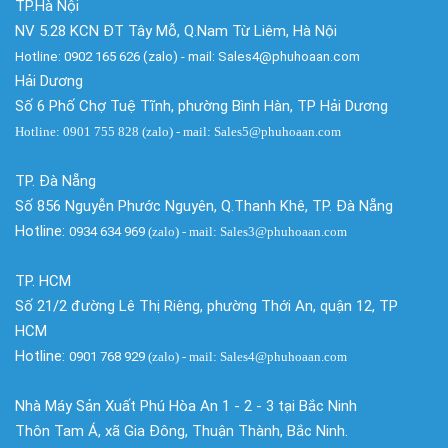
TP.Hà Nội
NV 5.28 KCN ĐT Tây Mỗ, Q.Nam Từ Liêm, Hà Nội
Hotline: 0902 165 626 (zalo) - mail: Sales4@phuhoaan.com
Hải Dương
Số 6 Phố Chợ Tuệ Tĩnh, phường Bình Hàn, TP Hải Dương
Hotline: 0901 755 828 (zalo) - mail: Sales5@phuhoaan.com
TP. Đà Nẵng
Số 856 Nguyễn Phước Nguyên, Q.Thanh Khê, TP. Đà Nẵng
Hotline:
0934 634 969
(zalo)
- mail: Sales3@phuhoaan.com
TP. HCM
Số 21/2 đường Lê Thị Riêng, phường Thới An, quận 12, TP
HCM
Hotline:
0901 768 929
(zalo)
- mail: Sales4@phuhoaan.com
Nhà Máy Sản Xuất Phú Hòa An 1 - 2 - 3 tại Bắc Ninh
Thôn Tam Á, xã Gia Đông, Thuận Thành, Bắc Ninh.