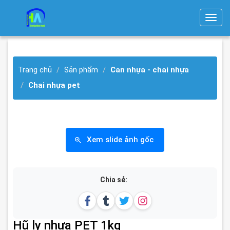
T
o
g
g
Trang chủ
Sản phẩm
Can nhựa - chai nhựa
l
e
Chai nhựa pet
n
a
v
i
Xem slide ảnh gốc
g
a
t
Chia sẻ:
i
o
n
Hũ ly nhựa PET 1kg