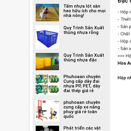
Đặc 
Tấm nhựa lót sàn
heo hữu ích cho mọi
- Hộp 
nhà nông!
- Thiế
- Sản 
Quy Trình Sản Xuất
thùng nhựa rỗng
- Chất
- Hộp 
- Sản 
Quy Trình Sản Xuất
>>> Hộ
thùng nhựa đặc
Hòa A
Phuhoaan chuyên
Hộp n
Cung cấp dây đai
nhựa PP, PET, dây
đai thép giá rẻ
phuhoaan chuyên
cung cấp xe nâng
phuy giá rẻ toàn
quốc
Phát triển các vật