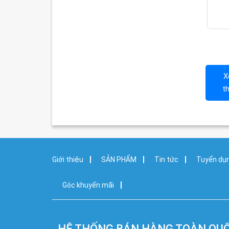
X
t
Giới thiệu
SẢN PHẨM
Tin tức
Tuyển dụ
Góc khuyến mãi
HỆ THỐNG BÁN HÀNG TOÀN QU