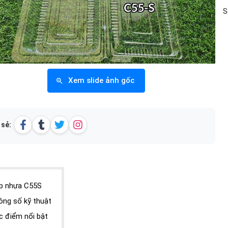
S
Xem slide ảnh gốc
 sẻ:
p nhựa C55S
ông số kỹ thuật
c điểm nổi bật