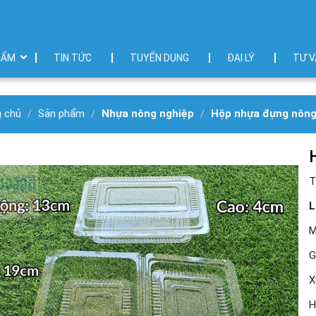
HẨM
TIN TỨC
TUYỂN DỤNG
ĐẠI LÝ
TƯ V
g chủ
Sản phẩm
Nhựa nông nghiệp
Hộp nhựa đựng nông
T
L
M
G
X
H