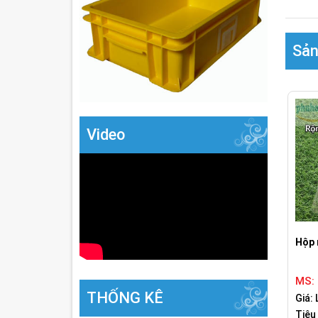
Sản
Video
Hộp 
MS:
THỐNG KÊ
Giá: 
Tiêu