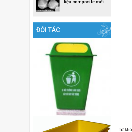
liệu composite mới
ĐỐI TÁC
Từ khó