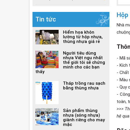
Hộp
Tin tức
Nhà má
Hiểm họa khôn
chuộng
lường từ hộp nhựa,
thùng nhựa giá rẻ
Thôn
Người tiêu dùng
nhựa Việt ngu nhất
- Mã s
thế giới tôi sẽ chứng
- Kích
minh cho các bạn
thấy
- Chất
- Màu 
Tháp trồng rau sạch
- Quy 
bằng thùng nhựa
- Công
toàn, 
>>> Tha
Sản phẩm thùng
nhựa (sóng nhựa)
hệ qua
giành riêng cho may
mặc