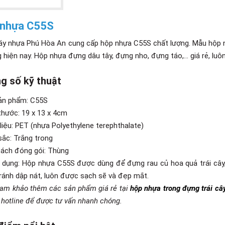
 nhựa C55S
y nhựa Phú Hòa An cung cấp hộp nhựa C55S chất lượng. Mẫu hộp 
 hiện nay. Hộp nhựa đựng dâu tây, đựng nho, đựng táo,... giá rẻ, lu
g số kỹ thuật
ản phẩm: C55S
 thước: 19 x 13 x 4cm
 liệu: PET (nhựa Polyethylene terephthalate)
sắc: Trắng trong
cách đóng gói: Thùng
 dụng: Hộp nhựa C55S được dùng để đựng rau củ hoa quả trái câ
tránh dập nát, luôn được sạch sẽ và đẹp mắt.
m khảo thêm các sản phẩm giá rẻ tại
hộp nhựa trong đựng trái câ
 hotline để được tư vấn nhanh chóng.