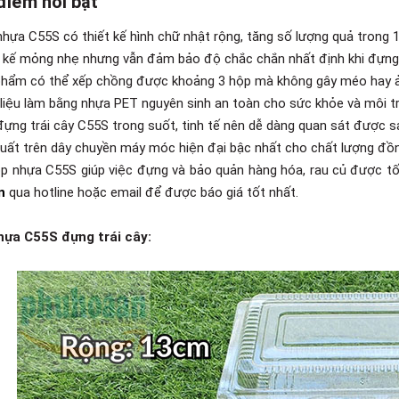
điểm nổi bật
nhựa C55S có thiết kế hình chữ nhật rộng, tăng số lượng quả trong 1
t kế mỏng nhẹ nhưng vẫn đảm bảo độ chắc chắn nhất định khi đựng t
phẩm có thể xếp chồng được khoảng 3 hộp mà không gây méo hay 
 liệu làm bằng nhựa PET nguyên sinh an toàn cho sức khỏe và môi t
đựng trái cây C55S trong suốt, tinh tế nên dễ dàng quan sát được 
xuất trên dây chuyền máy móc hiện đại bậc nhất cho chất lượng đồng 
p nhựa C55S giúp việc đựng và bảo quản hàng hóa, rau củ được tốt
n
qua hotline hoặc email để được báo giá tốt nhất.
hựa C55S đựng trái cây: