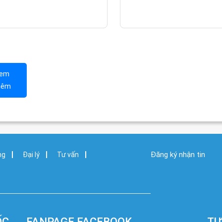
em
hêm
Đăng ký nhận tin
ng
Đại lý
Tư vấn
ỐC
FANPAGE FACEBOOK
TƯ