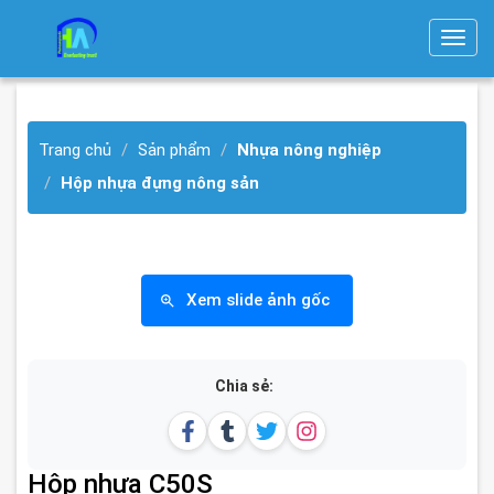
T
o
g
g
Trang chủ
Sản phẩm
Nhựa nông nghiệp
l
e
Hộp nhựa đựng nông sản
n
a
v
i
Xem slide ảnh gốc
g
a
t
Chia sẻ:
i
o
n
Hộp nhựa C50S