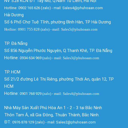
NV 5.28 KCN ĐT Tây Mỗ, Q.Nam Từ Liêm, Hà Nội
Hotline: 0902 165 626 (zalo) - mail: Sales4@phuhoaan.com
Hải Dương
Số 6 Phố Chợ Tuệ Tĩnh, phường Bình Hàn, TP Hải Dương
Hotline: 0901 755 828 (zalo) - mail: Sales5@phuhoaan.com
TP. Đà Nẵng
Số 856 Nguyễn Phước Nguyên, Q.Thanh Khê, TP. Đà Nẵng
Hotline:
0934 634 969
(zalo)
- mail: Sales3@phuhoaan.com
TP. HCM
Số 21/2 đường Lê Thị Riêng, phường Thới An, quận 12, TP
HCM
Hotline:
0901 768 929
(zalo)
- mail: Sales4@phuhoaan.com
Nhà Máy Sản Xuất Phú Hòa An 1 - 2 - 3 tại Bắc Ninh
Thôn Tam Á, xã Gia Đông, Thuận Thành, Bắc Ninh.
ĐT:
0976 878 129 (zalo) - mail: Sales2@phuhoaan.com