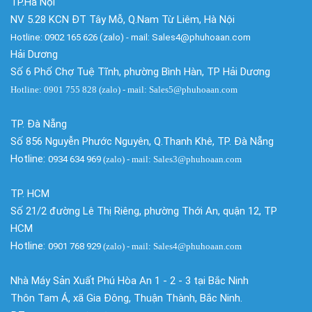
TP.Hà Nội
NV 5.28 KCN ĐT Tây Mỗ, Q.Nam Từ Liêm, Hà Nội
Hotline: 0902 165 626 (zalo) - mail: Sales4@phuhoaan.com
Hải Dương
Số 6 Phố Chợ Tuệ Tĩnh, phường Bình Hàn, TP Hải Dương
Hotline: 0901 755 828 (zalo) - mail: Sales5@phuhoaan.com
TP. Đà Nẵng
Số 856 Nguyễn Phước Nguyên, Q.Thanh Khê, TP. Đà Nẵng
Hotline:
0934 634 969
(zalo)
- mail: Sales3@phuhoaan.com
TP. HCM
Số 21/2 đường Lê Thị Riêng, phường Thới An, quận 12, TP
HCM
Hotline:
0901 768 929
(zalo)
- mail: Sales4@phuhoaan.com
Nhà Máy Sản Xuất Phú Hòa An 1 - 2 - 3 tại Bắc Ninh
Thôn Tam Á, xã Gia Đông, Thuận Thành, Bắc Ninh.