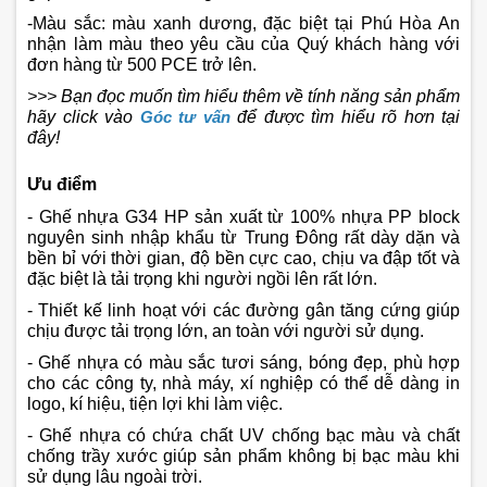
-Màu sắc: màu xanh dương, đặc biệt tại Phú Hòa An
nhận làm màu theo yêu cầu của Quý khách hàng với
đơn hàng từ 500 PCE trở lên.
>>> Bạn đọc muốn tìm hiểu thêm về tính năng sản phẩm
hãy click vào
Góc tư vấn
để được tìm hiểu rõ hơn tại
đây!
Ưu điểm
- Ghế nhựa G34 HP sản xuất từ 100% nhựa PP block
nguyên sinh nhập khẩu từ Trung Đông rất dày dặn và
bền bỉ với thời gian, độ bền cực cao, chịu va đập tốt và
đặc biệt là tải trọng khi người ngồi lên rất lớn.
- Thiết kế linh hoạt với các đường gân tăng cứng giúp
chịu được tải trọng lớn, an toàn với người sử dụng.
- Ghế nhựa có màu sắc tươi sáng, bóng đẹp, phù hợp
cho các công ty, nhà máy, xí nghiệp có thể dễ dàng in
logo, kí hiệu, tiện lợi khi làm việc.
- Ghế nhựa có chứa chất UV chống bạc màu và chất
chống trầy xước giúp sản phẩm không bị bạc màu khi
sử dụng lâu ngoài trời.