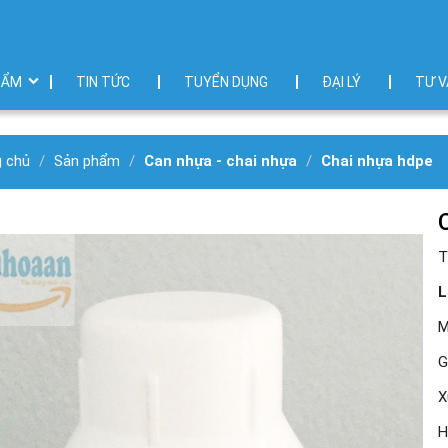
HẨM
TIN TỨC
TUYỂN DỤNG
ĐẠI LÝ
TƯ V
g chủ
Sản phẩm
Can nhựa - chai nhựa
Chai nhựa hdpe
T
L
M
G
X
H