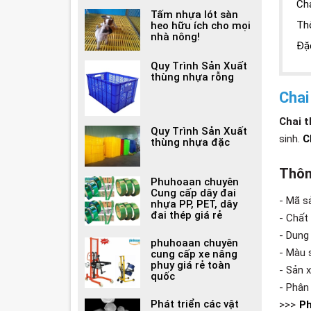
Cha
Tấm nhựa lót sàn
Th
heo hữu ích cho mọi
nhà nông!
Đặ
Quy Trình Sản Xuất
thùng nhựa rỗng
Chai
Chai 
Quy Trình Sản Xuất
sinh.
C
thùng nhựa đặc
Thôn
Phuhoaan chuyên
Cung cấp dây đai
- Mã s
nhựa PP, PET, dây
đai thép giá rẻ
- Chất
- Dung 
phuhoaan chuyên
- Màu 
cung cấp xe nâng
phuy giá rẻ toàn
- Sản 
quốc
- Phân
Phát triển các vật
>>>
Ph