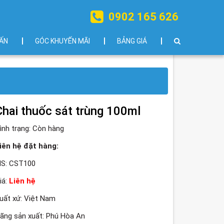
0902 165 626
ẤN
GÓC KHUYẾN MÃI
BẢNG GIÁ
Chai thuốc sát trùng 100ml
ình trạng:
Còn hàng
iên hệ đặt hàng:
S: CST100
iá:
Liên hệ
uất xứ: Việt Nam
ãng sản xuất: Phú Hòa An