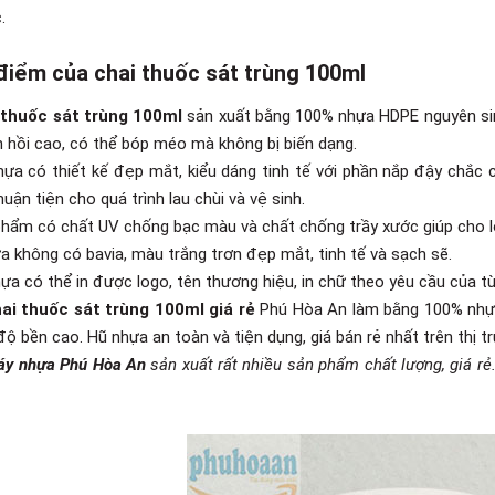
.
điểm của chai thuốc sát trùng 100ml
 thuốc sát trùng 100ml
sản xuất bằng 100% nhựa HDPE nguyên sin
 hồi cao, có thể bóp méo mà không bị biến dạng.
hựa có thiết kế đẹp mắt, kiểu dáng tinh tế với phần nắp đậy chắc 
uận tiện cho quá trình lau chùi và vệ sinh.
phẩm có chất UV chống bạc màu và chất chống trầy xước giúp cho lọ 
a không có bavia, màu trắng trơn đẹp mắt, tinh tế và sạch sẽ.
hựa có thể in được logo, tên thương hiệu, in chữ theo yêu cầu của 
ai thuốc sát trùng 100ml giá rẻ
Phú Hòa An làm bằng 100% nhựa
 độ bền cao. Hũ nhựa an toàn và tiện dụng, giá bán rẻ nhất trên thị t
áy nhựa Phú Hòa An
sản xuất rất nhiều sản phẩm chất lượng, giá rẻ