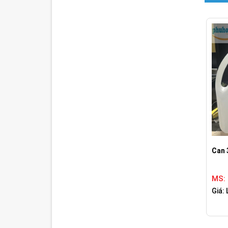
Can 
MS:
Giá: 