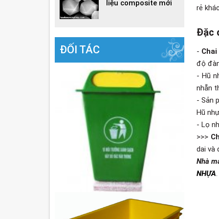
liệu composite mới
rẻ khác
Đặc 
ĐỐI TÁC
-
Chai
độ đàn
- Hũ n
nhẵn th
- Sản 
Hũ nhự
- Lọ n
>>>
Ch
dai và
Nhà m
NHỰA
.