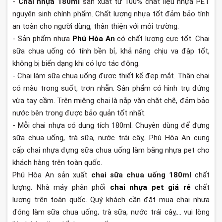
-
Chai nhựa 180ml
sản xuất từ 100% chất liệu nhựa PET
nguyên sinh chính phẩm. Chất lượng nhựa tốt đảm bảo tính
an toàn cho người dùng, thân thiện với môi trường.
- Sản phẩm nhựa
Phú Hòa An
có chất lượng cực tốt. Chai
sữa chua uống có tính bền bỉ, khả năng chịu va đập tốt,
không bị biến dạng khi có lực tác động.
- Chai làm sữa chua uống được thiết kế đẹp mắt. Thân chai
có màu trong suốt, trơn nhẵn. Sản phẩm có hình trụ đứng
vừa tay cầm. Trên miệng chai là nắp vặn chặt chẽ, đảm bảo
nước bên trong được bảo quản tốt nhất.
- Mỗi chai nhựa có dung tích 180ml. Chuyên dùng để đựng
sữa chua uống, trà sữa, nước trái cây,...Phú Hòa An cung
cấp chai nhựa đựng sữa chua uống làm bằng nhựa pet cho
khách hàng trên toàn quốc.
Phú Hòa An sản xuất
chai sữa chua uống 180ml
chất
lượng. Nhà máy phân phối
chai nhựa pet giá rẻ
chất
lượng trên toàn quốc. Quý khách cần đặt mua chai nhựa
đóng làm sữa chua uống, trà sữa, nước trái cây,... vui lòng