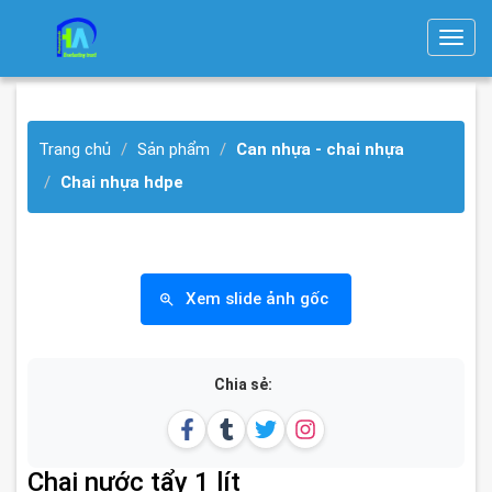
T
o
g
g
Trang chủ
Sản phẩm
Can nhựa - chai nhựa
l
e
Chai nhựa hdpe
n
a
v
i
Xem slide ảnh gốc
g
a
t
Chia sẻ:
i
o
n
Chai nước tẩy 1 lít