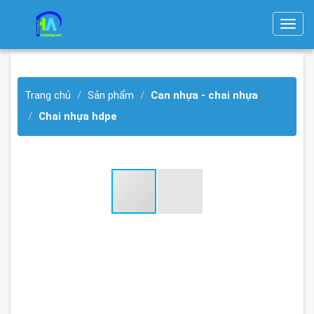
T
o
g
g
Trang chủ
Sản phẩm
Can nhựa - chai nhựa
l
e
Chai nhựa hdpe
n
a
v
i
g
a
t
i
o
n