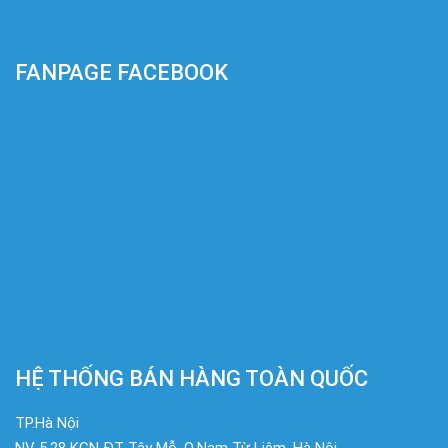
FANPAGE FACEBOOK
HỆ THỐNG BÁN HÀNG TOÀN QUỐC
TP.Hà Nội
NV 5.28 KCN ĐT Tây Mỗ, Q.Nam Từ Liêm, Hà Nội