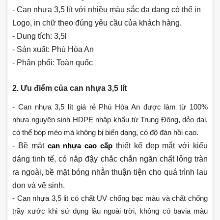
- Can nhựa 3,5 lít với nhiều màu sắc đa dạng có thể in
Logo, in chữ theo đúng yêu cầu của khách hàng.
- Dung tích: 3,5l
- Sản xuất: Phú Hòa An
- Phân phối: Toàn quốc
2. Ưu điểm của can nhựa 3,5 lít
- Can nhựa 3,5 lít giá rẻ Phú Hòa An được làm từ 100%
nhựa nguyên sinh HDPE nhập khẩu từ Trung Đông, dẻo dai,
có thể bóp méo mà không bị biến dạng, có độ đàn hồi cao.
- Bề mặt
can nhựa cao cấp
thiết kế đẹp mắt với kiểu
dáng tinh tế, có nắp đậy chắc chắn ngăn chất lỏng tràn
ra ngoài, bề mặt bóng nhẵn thuận tiện cho quá trình lau
dọn và vệ sinh.
- Can nhựa 3,5 lit có chất UV chống bạc màu và chất chống
trầy xước khi sử dụng lâu ngoài trời, không có bavia màu