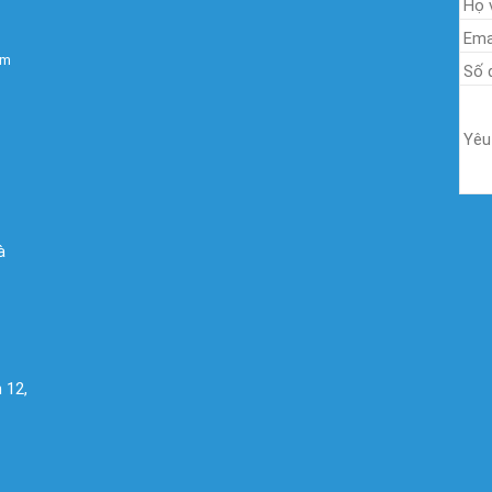
om
à
 12,