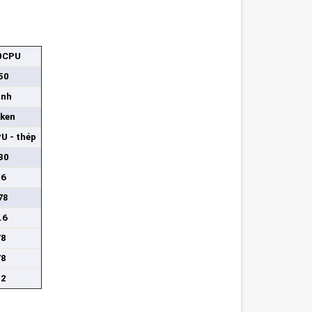
0CPU
50
anh
kken
U - thép
30
36
78
.6
78
78
12