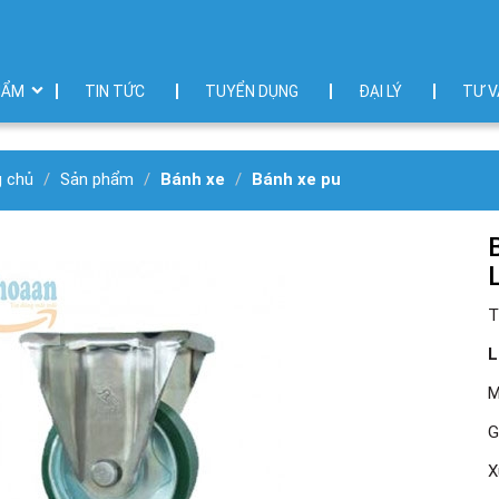
HẨM
TIN TỨC
TUYỂN DỤNG
ĐẠI LÝ
TƯ V
g chủ
Sản phẩm
Bánh xe
Bánh xe pu
T
L
M
G
X