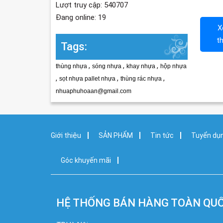
Lượt truy cập: 540707
Đang online: 19
X
t
Tags:
,
,
,
thùng nhựa
sóng nhựa
khay nhựa
hộp nhựa
,
,
,
sọt nhựa pallet nhựa
thùng rác nhựa
nhuaphuhoaan@gmail.com
Giới thiệu
SẢN PHẨM
Tin tức
Tuyển dụ
Góc khuyến mãi
HỆ THỐNG BÁN HÀNG TOÀN QU