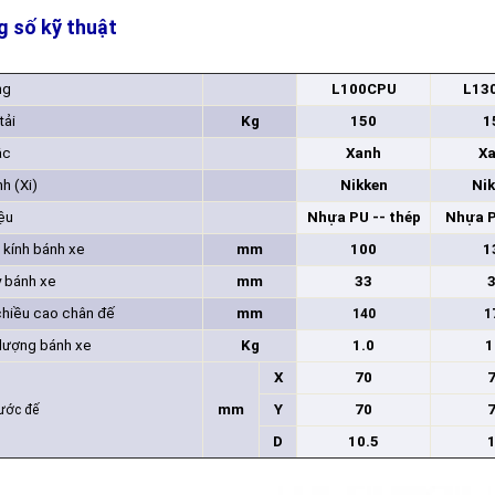
 số kỹ thuật
ng
L100CPU
L13
tải
Kg
150
1
ắc
Xanh
X
h (Xi)
Nikken
Ni
iệu
Nhựa PU -- thép
Nhựa P
kính bánh xe
mm
100
1
 bánh xe
mm
33
hiều cao chân đế
mm
140
1
lượng bánh xe
Kg
1.0
1
X
70
mm
Y
70
hước đế
D
10.5