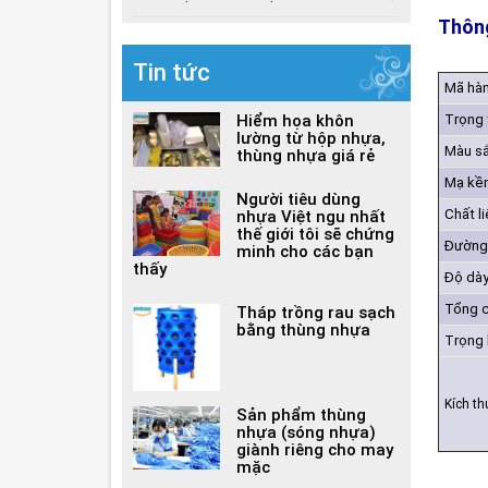
Thông
Tin tức
Mã hà
Hiểm họa khôn
Trọng 
lường từ hộp nhựa,
Màu s
thùng nhựa giá rẻ
Mạ kền
Người tiêu dùng
Chất l
nhựa Việt ngu nhất
thế giới tôi sẽ chứng
Đường 
minh cho các bạn
thấy
Độ dày
Tổng c
Tháp trồng rau sạch
bằng thùng nhựa
Trọng 
Kích t
Sản phẩm thùng
nhựa (sóng nhựa)
giành riêng cho may
mặc