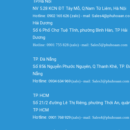
TP.Hà Nội
NV 5.28 KCN ĐT Tây Mỗ, Q.Nam Từ Liêm, Hà Nội
Hotline: 0902 165 626 (zalo) - mail: Sales4@phuhoaan.c
Hải Dương
Số 6 Phố Chợ Tuệ Tĩnh, phường Bình Hàn, TP Hải
Dương
Hotline: 0901 755 828 (zalo) - mail: Sales5@phuhoaan.com
TP. Đà Nẵng
Số 856 Nguyễn Phước Nguyên, Q.Thanh Khê, TP. Đ
Nẵng
Hotline:
0934 634 969
(zalo)
- mail: Sales3@phuhoaan.com
TP. HCM
Số 21/2 đường Lê Thị Riêng, phường Thới An, quận
TP HCM
Hotline:
0901 768 929
(zalo)
- mail: Sales4@phuhoaan.com