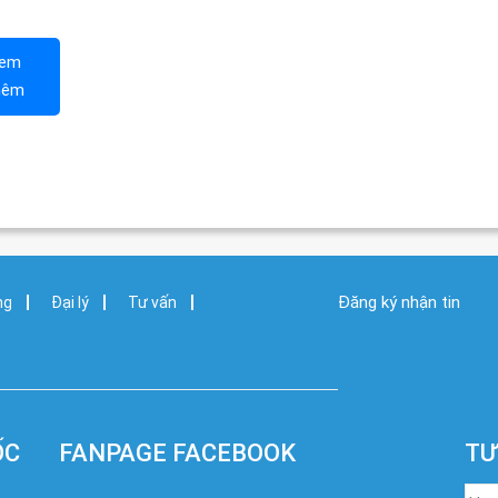
em
hêm
Đăng ký nhận tin
ng
Đại lý
Tư vấn
ỐC
FANPAGE FACEBOOK
TƯ