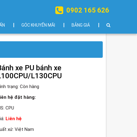
0902 165 626
ẤN
GÓC KHUYẾN MÃI
BẢNG GIÁ
Bánh xe PU bánh xe
L100CPU/L130CPU
ình trạng:
Còn hàng
iên hệ đặt hàng:
S: CPU
iá:
Liên hệ
uất xứ: Việt Nam