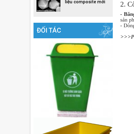
liệu composite mới
2. C
-
Băn
sản ph
- Dòn
ĐỐI TÁC
>>>P