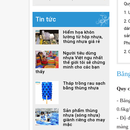
Qu
1. 
Tin tức
2.
dá
Hiểm họa khôn
sả
lường từ hộp nhựa,
thùng nhựa giá rẻ
Ph
2.
Người tiêu dùng
nhựa Việt ngu nhất
thế giới tôi sẽ chứng
minh cho các bạn
thấy
Băng
Tháp trồng rau sạch
bằng thùng nhựa
Quy c
- Băn
0.6kg
Sản phẩm thùng
nhựa (sóng nhựa)
-
Độ d
giành riêng cho may
mặc
màng 