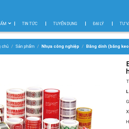
HẨM
TIN TỨC
TUYỂN DỤNG
ĐẠI LÝ
TƯ V
g chủ
Sản phẩm
Nhựa công nghiệp
Băng dính (băng keo
T
L
G
X
H