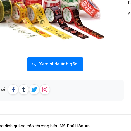
B
S
Xem slide ảnh gốc
 sẻ:
ng dính quảng cáo thương hiệu MS Phú Hòa An