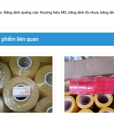
a:
Băng dính quảng cáo thương hiệu MS
,
băng dính lõi nhựa
,
băng dí
 phẩm liên quan