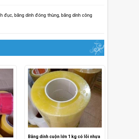
nh đục
,
băng dính đóng thùng
,
băng dính công
Băng dính cuộn lớn 1 kg có lõi nhựa