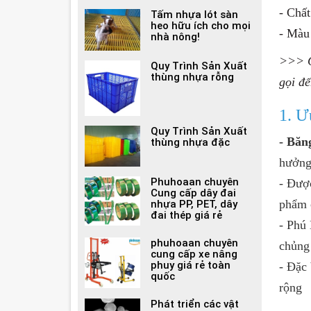
- Chất
Tấm nhựa lót sàn
heo hữu ích cho mọi
- M
àu
nhà nông!
>>> Q
Quy Trình Sản Xuất
thùng nhựa rỗng
gọi đ
1. Ư
Quy Trình Sản Xuất
- Băn
thùng nhựa đặc
hưởng 
Phuhoaan chuyên
- Được
Cung cấp dây đai
phẩm 
nhựa PP, PET, dây
đai thép giá rẻ
- Phú
phuhoaan chuyên
chủng 
cung cấp xe nâng
phuy giá rẻ toàn
- Đặc 
quốc
rộng
Phát triển các vật