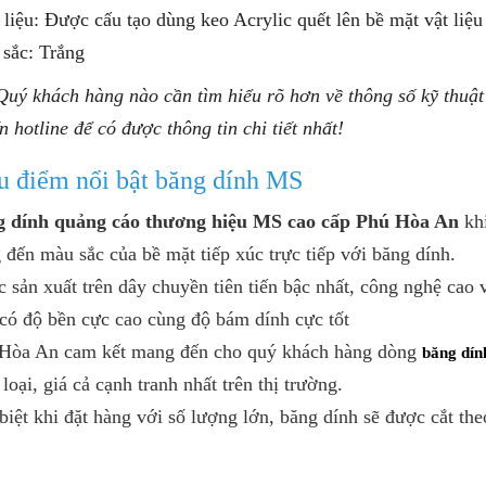
 liệu:
Đ
ược cấu tạo dùng keo Acrylic quết lên bề mặt vật liệ
 sắc: Trắng
uý khách hàng nào cần tìm hiểu rõ hơn về thông số kỹ thuật
ến hotline để có được thông tin chi tiết nhất!
u điểm nổi bật băng dính MS
g dính quảng cáo thương hiệu MS cao cấp Phú Hòa An
kh
đến màu sắc của bề mặt tiếp xúc trực tiếp với băng dính.
 sản xuất trên dây chuyền tiên tiến bậc nhất, công nghệ cao
có độ bền cực cao cùng độ bám dính cực tốt
 Hòa An cam kết mang đến cho quý khách hàng dòng
băng dín
loại, giá cả cạnh tranh nhất trên thị trường.
biệt khi đặt hàng với số lượng lớn, băng dính sẽ được cắt th