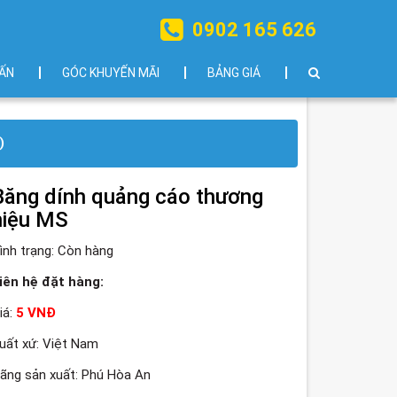
0902 165 626
ẤN
GÓC KHUYẾN MÃI
BẢNG GIÁ
)
Băng dính quảng cáo thương
hiệu MS
ình trạng:
Còn hàng
iên hệ đặt hàng:
iá:
5 VNĐ
uất xứ: Việt Nam
ãng sản xuất: Phú Hòa An