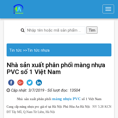
T
o
g
g
l
e
n
Tin tức
>>
Tin tức nhựa
a
v
Nhà sản xuất phân phối màng nhựa
i
PVC số 1 Việt Nam
g
a
t
Cập nhật: 3/7/2019 - Số lượt đọc: 13504
i
màng nhựa PVC
Nhà sản xuất phân phối
số 1 Việt Nam
o
Cung cấp màng nhựa pvc
giá rẻ tại Hà Nội: Phú Hòa An Hà Nội:
NV 5.28 KCN
n
ĐT Tây Mỗ, Q.Nam Từ Liêm, Hà Nội