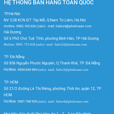
HỆ THỐNG BÁN HÀNG TOÀN QUỐC
TP.Hà Nội
NV 5.28 KCN ĐT Tây Mỗ, Q.Nam Từ Liêm, Hà Nội
Hotline: 0902 165 626 (zalo) - mail: Sales4@phuhoaan.com
Hải Dương
Số 6 Phố Chợ Tuệ Tĩnh, phường Bình Hàn, TP Hải Dương
Hotline: 0901 755 828 (zalo) - mail: Sales5@phuhoaan.com
TP. Đà Nẵng
Số 856 Nguyễn Phước Nguyên, Q.Thanh Khê, TP. Đà Nẵng
Hotline:
0934 634 969
(zalo)
- mail: Sales3@phuhoaan.com
TP. HCM
Số 21/2 đường Lê Thị Riêng, phường Thới An, quận 12, TP
HCM
Hotline:
0901 768 929
(zalo)
- mail: Sales4@phuhoaan.com