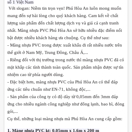
số 1 Việt Nam
Với slogan: Niềm tin trọn vẹn! Phú Hòa An luôn mong muốn
mang đến sự hài lòng cho quý khách hàng. Cam kết về chất
lượng sản phẩm đến chất lượng dịch vụ và giá cả cạnh tranh
nhất. Màng nhựa PVC Phú Hòa An sở hữu nhiều đặc điểm nổi
bật được nhiều khách hàng ưa chuộng. Cụ thể như sau:
- Màng nhựa PVC trong được xuất khẩu đi rất nhiều nước trên
thế giới ở Nam Mỹ, Trung Đông, Châu Á,...
- Riêng đối với thị trường trong nước thì màng nhựa PVC đã có
mặt khắp các tỉnh thành toàn quốc. Sản phẩm nhận được sự tín
nhiệm cao từ phía người dùng.
- Đặc biệt hơn, màng nhựa PVC của Phú Hòa An có thể đáp
ứng các tiêu chuẩn như EN-71, không độc,...
- Sản phẩm của công ty có độ dày từ 0,05mm đến 3mm đáp
ứng cho nhiều ngành công nghiệp như đông lạnh, bao bì, đóng
gói,...
Cụ thể, những loại màng nhựa mà Phú Hòa An cung cấp gồm:
1. Màng nhựa PVC kt: 0,05mm x 1,6m x 200 m