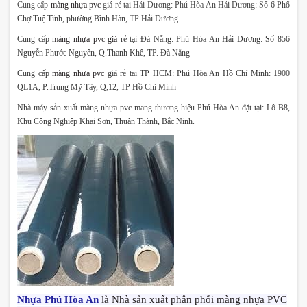
Cung cấp
màng nhựa pvc
giá rẻ tại Hải Dương: Phú Hòa An Hải Dương: S
ố 6 Phố
Chợ Tuệ Tĩnh, phường Bình Hàn, TP Hải Dương
Cung cấp
màng nhựa pvc
giá
rẻ tại Đà Nẵng: Phú Hòa An Hải Dương:
Số 856
Nguyễn Phước Nguyên, Q.Thanh Khê, TP. Đà Nẵng
Cung cấp
màng nhựa pvc
giá rẻ tại TP HCM: Phú Hòa An Hồ Chí Minh:
1900
QL1A, P.Trung Mỹ Tây, Q,12, TP Hồ Chí Minh
Nhà máy sản xuất màng nhựa pvc mang thương hiệu Phú Hòa An đặt tại:
Lô B8,
Khu Công Nghiệp Khai Sơn, Thuận Thành, Bắc Ninh.
Nhựa Phú Hòa An
là Nhà sản xuất phân phối màng nhựa PVC