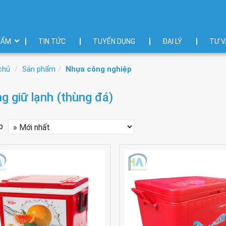
HẨM
TIN TỨC
TUYỂN DỤNG
ĐẠI LÝ
TƯ V
chủ
Sản phẩm
Nhựa công nghiệp
g giữ lạnh (thùng đá)
p