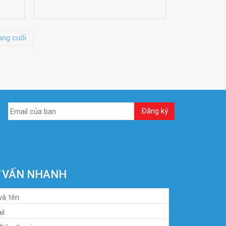
ang cuối
 VẤN NHANH