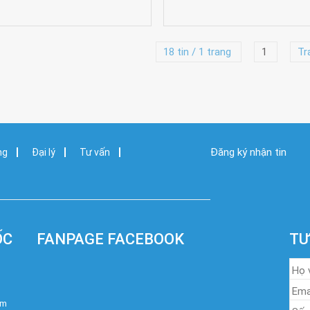
18 tin / 1 trang
1
Tr
Đăng ký nhận tin
ng
Đại lý
Tư vấn
ỐC
FANPAGE FACEBOOK
TƯ
om