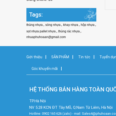
Tags:
,
,
,
,
thùng nhựa
sóng nhựa
khay nhựa
hộp nhựa
,
,
sọt nhựa pallet nhựa
thùng rác nhựa
nhuaphuhoaan@gmail.com
Giới thiệu
SẢN PHẨM
Tin tức
Tuyển dụ
Góc khuyến mãi
HỆ THỐNG BÁN HÀNG TOÀN QU
TP.Hà Nội
NV 5.28 KCN ĐT Tây Mỗ, Q.Nam Từ Liêm, Hà Nội
Hotline: 0902 165 626 (zalo) - mail: Sales4@phuhoaan.c