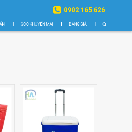
0902 165 626
ẤN
GÓC KHUYẾN MÃI
BẢNG GIÁ