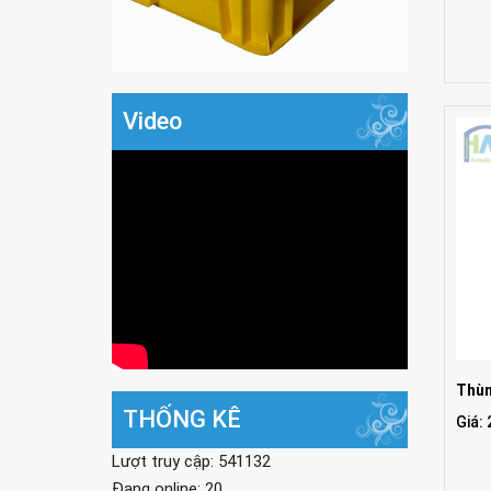
Video
Thùn
THỐNG KÊ
Giá:
Lượt truy cập: 541132
Đang online: 20