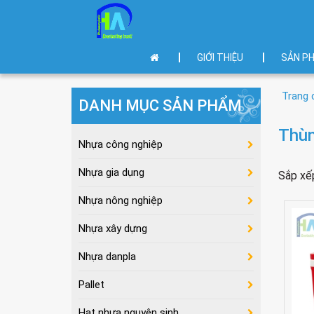
GIỚI THIỆU
SẢN P
Trang 
DANH MỤC SẢN PHẨM
Thùn
Nhựa công nghiệp
Nhựa gia dụng
Sắp xế
Nhựa nông nghiệp
Nhựa xây dựng
Nhựa danpla
Pallet
Hạt nhựa nguyên sinh