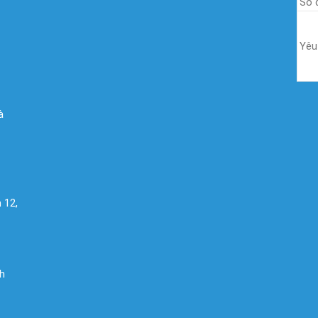
à
 12,
nh