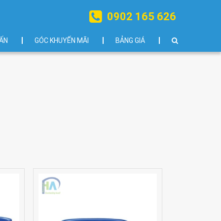
0902 165 626
ẤN
GÓC KHUYẾN MÃI
BẢNG GIÁ