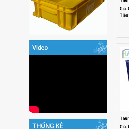
Thùn
Giá:
Tiêu
Video
Thùn
THỐNG KÊ
Giá: