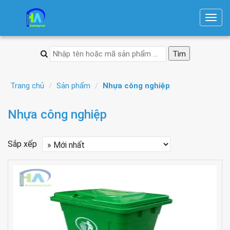
T
o
g
g
l
e
Trang chủ
Sản phẩm
Nhựa công nghiệp
n
a
Nhựa công nghiệp
v
i
Sắp xếp
g
a
t
i
o
n