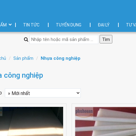
HẨM
TIN TỨC
TUYỂN DỤNG
ĐẠI LÝ
TƯ V
chủ
Sản phẩm
Nhựa công nghiệp
 công nghiệp
p