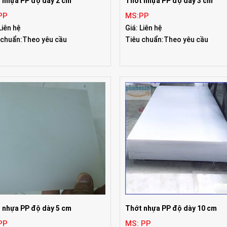
 nhựa PP độ dày 2 cm
Thớt nhựa PP độ dày 3 cm
PP
MS:PP
Liên hệ
Giá: Liên hệ
 chuẩn:Theo yêu cầu
Tiêu chuẩn:Theo yêu cầu
 nhựa PP độ dày 5 cm
Thớt nhựa PP độ dày 10 cm
PP
MS: PP