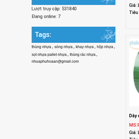
Giá: 
Lượt truy cập: 531840
Tiêu
Đang online: 7
Tags:
,
,
,
,
thùng nhựa
sóng nhựa
khay nhựa
hộp nhựa
,
,
sọt nhựa pallet nhựa
thùng rác nhựa
nhuaphuhoaan@gmail.com
Dây 
MS:
Giá: 