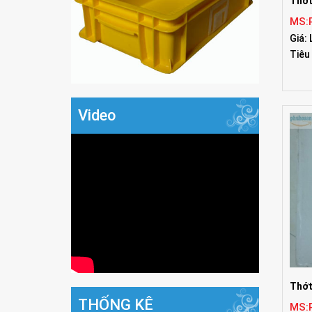
Thớt
MS:
Giá: 
Tiêu
Video
Thớt
THỐNG KÊ
MS: