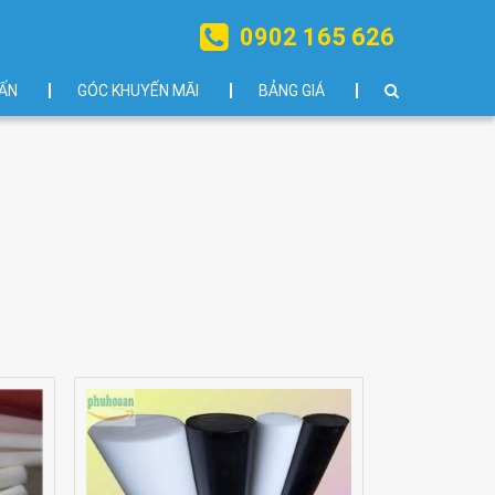
0902 165 626
ẤN
GÓC KHUYẾN MÃI
BẢNG GIÁ