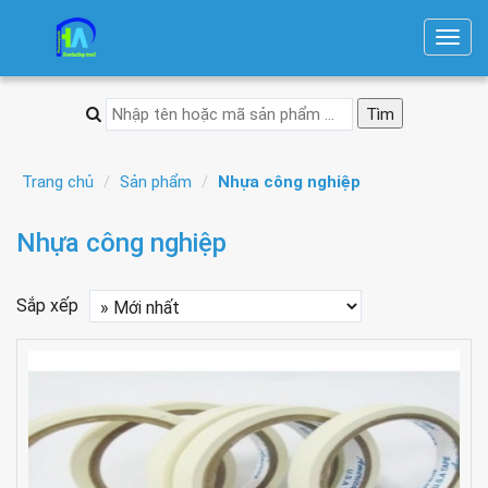
T
o
g
g
l
e
Trang chủ
Sản phẩm
Nhựa công nghiệp
n
a
Nhựa công nghiệp
v
i
Sắp xếp
g
a
t
i
o
n